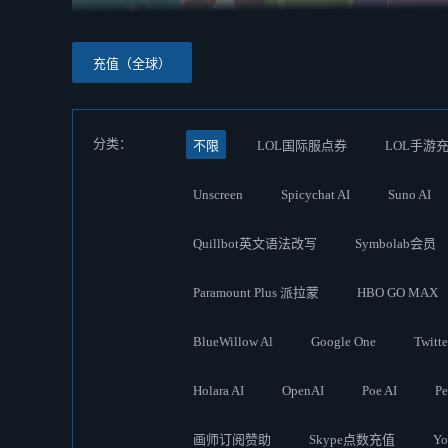
充值（全球）
分类：
不限
LOL国际服点券
LOL手游
Unscreen
Spicychat AI
Suno AI
Quillbot英文语法改写
Symbolab会员
Paramount Plus 派拉蒙
HBO GO MAX
BlueWillow Al
Google One
Twit
Holara AI
OpenAI
Poe AI
Pe
画师订阅赞助
Skype点数充值
Y