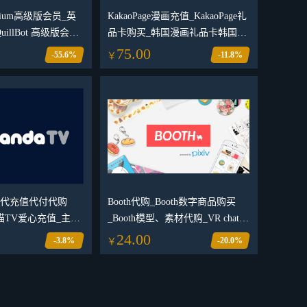
remium高级版会员_英
KakaoPage漫画充值_KakaoPage礼
illBot 高级版会员
品卡购买_韩国漫画礼品卡韩国小
订阅_QuillBot 会员购买
说充值_韩漫充值礼品卡
75.00
-55.6%
-11.8%
￥
 TV代充值代付代购
Booth代购_Booth数字商品购买
ve熊猫TV爱心充值_主播
_Booth模型、素材代购_VR chat模
型购买
24.00
-3.8%
-20.0%
￥