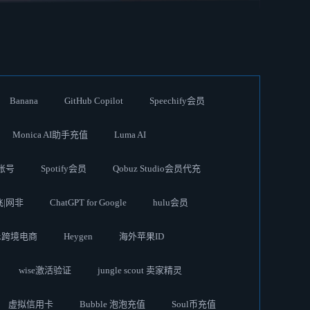
Banana
GitHub Copilot
Speechify会员
Monica AI助手充值
Luma AI
账号
Spotify会员
Qobuz Studio会员代充
奈飞|网非
ChatGPT for Google
hulu会员
ok跨境电商
Heygen
海外苹果ID
wise激活验证
jungle scout 卖家精灵
虚拟信用卡
Bubble 泡泡充值
Soul币充值