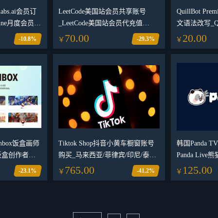
alabs.ai会员订
LeetCode美国站会员共享账号
QuillBot P
hine月度会员订
_LeetCode美国站会员代充值
文语法改写_Qu
ne年度会员订阅代
_LeetCode稳定账户_LeetCode美国
_QuillBot 
70.00
20.00
-10.8%
-29.3%
￥
￥
站会员一个月_LeetCode Premiun
anbox饭盒画师
Tiktok Shop抖音小黄车橱窗账号
韩国Panda
ox饭盒创作者订
购买_马来西亚/菲律宾/印尼/泰国/
Panda Li
越南/英国 抖音橱窗账号_海外抖
订阅打赏
765.00
125.00
-23.1%
-41.2%
￥
￥
音TikTok小黄车账号出售交易平
台（自然流）