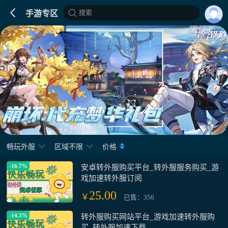
搜索
手游专区
畅玩外服
区域不限
价格
-16.7%
安卓转外服购买平台_转外服服务购买_游
戏加速转外服订阅
25.00
￥
已售：356
-14.3%
转外服购买网站平台_游戏加速转外服购
买_转外服加速下载