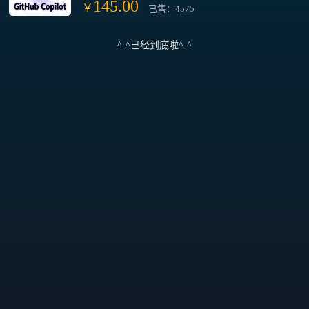
145.00
￥
已售：4575
^-^已经到底啦^-^