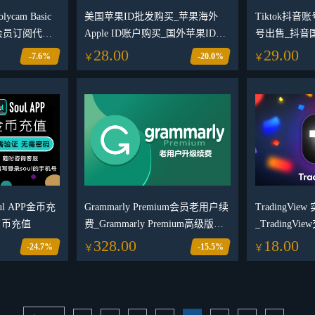
ycam Basic
美国苹果ID批发购买_苹果海外
Tiktok抖音账
m会员订阅代充
Apple ID账户购买_国外苹果ID购
号出售_抖音
买网站
28.00
29.00
-7.6%
-20.0%
￥
￥
ul APP金币充
Grammarly Premium会员老用户续
TradingV
了币充值
费_Grammarly Premium高级版会
_TradingV
员充值代购
_Trading
328.00
18.00
-24.7%
-15.5%
￥
￥