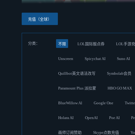
充值（全球）
分类：
不限
LOL国际服点券
LOL手游
Unscreen
Spicychat AI
Suno AI
Quillbot英文语法改写
Symbolab会员
Paramount Plus 派拉蒙
HBO GO MAX
BlueWillow Al
Google One
Twit
Holara AI
OpenAI
Poe AI
Pe
画师订阅赞助
Skype点数充值
Y