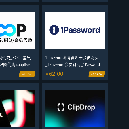
/Master 无损音乐会员 个人独享
订阅代充_SOOP星气
1Password密码管理器会员购买
图代购 sooplive快
_1Password会员订阅_1Password会
券
员充值订阅代付
62.00
-9.1%
-37.4%
￥