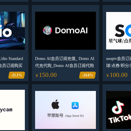
平台
o Standard
Domo AI会员订阅充值_ Domo AI
sooptv会员
ro会员订阅购买
代充代购_Domo AI会员订阅代购
球/点券/积分/贴
播积分币使用
150.00
100.00
-21.1%
-24.6%
￥
￥