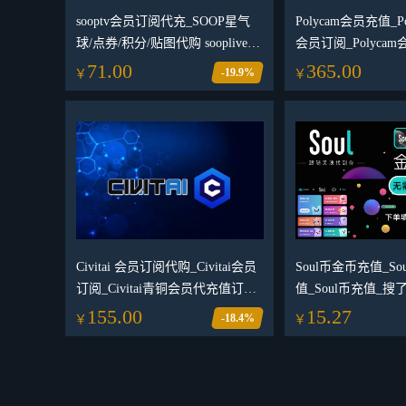
sooptv会员订阅代充_SOOP星气
Polycam会员充值_Pol
球/点券/积分/贴图代购 sooplive快
会员订阅_Polyca
播积分币使用券
代购
71.00
365.00
-19.9%
￥
￥
Civitai 会员订阅代购_Civitai会员
Soul币金币充值_So
订阅_Civitai青铜会员代充值订阅
值_Soul币充值_搜
_Civitai月度会员订阅代付
155.00
15.27
-18.4%
￥
￥