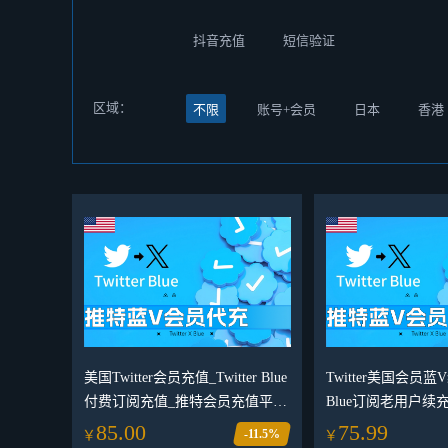
抖音充值
短信验证
区域：
不限
账号+会员
日本
香港
美国Twitter会员充值_Twitter Blue
Twitter美国会员蓝V续
付费订阅充值_推特会员充值平台
Blue订阅老用户续
（美国）
值平台（美国）
85.00
75.99
-11.5%
￥
￥