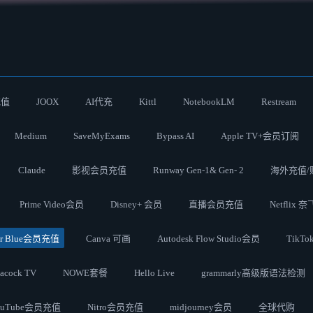
充值
JOOX
AI代充
Kittl
NotebookLM
Restream
Medium
SaveMyExams
Bypass AI
Apple TV+会员订阅
Claude
影视会员充值
Runway Gen-1& Gen- 2
海外充值/
Prime Video会员
Disney+ 会员
直播会员充值
Netflix 
ter Blue会员充值
Canva 可画
Autodesk Flow Studio会员
TikT
acock TV
NOWE套餐
Hello Live
grammarly高级版语法检测
ouTube会员充值
Nitro会员充值
midjourney会员
全球代购