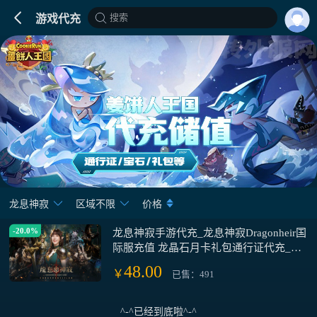
搜索
游戏代充
龙息神寂
区域不限
价格
-20.0%
龙息神寂手游代充_龙息神寂Dragonheir国
际服充值 龙晶石月卡礼包通行证代充_龙
息神寂代充 港台服 国际服月卡礼包通行
48.00
￥
已售：491
证龙晶石
^-^已经到底啦^-^