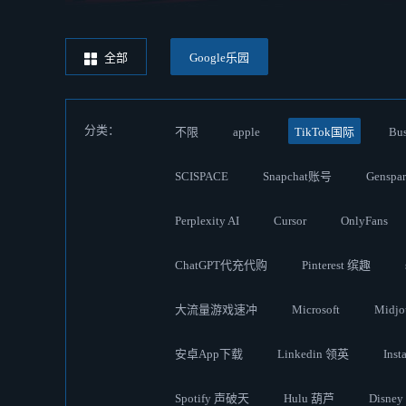
全部
Google乐园
分类：
不限
apple
TikTok国际
Bus
SCISPACE
Snapchat账号
Genspa
Perplexity AI
Cursor
OnlyFans
ChatGPT代充代购
Pinterest 缤趣
大流量游戏速冲
Microsoft
Midj
安卓App下载
Linkedin 领英
Inst
Spotify 声破天
Hulu 葫芦
Disne