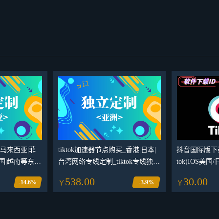
买_马来西亚|菲
tiktok加速器节点购买_香港|日本|
抖音国际版下载
泰国|越南等东南
台湾网络专线定制_tiktok专线独享
tok)IOS美国
iktok转外
IP节点购买网站
苹果ID账户
538.00
30.00
-14.6%
-3.9%
￥
￥
专线
止安卓用户下