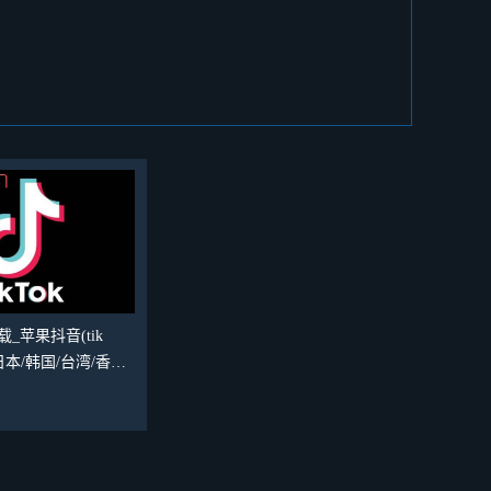
_苹果抖音(tik
/日本/韩国/台湾/香港/
国际版下载方法（禁
单）