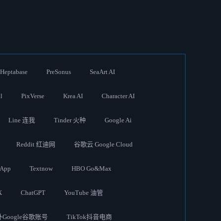
Heptabase
PreSonus
SeaArt AI
l
PixVerse
Krea AI
Character AI
Line 连我
Tinder 火种
Google Ai
Reddit 红迪网
谷歌云 Google Cloud
App
Textnow
HBO Go&Max
X
ChatGPT
YouTube 油管
Google谷歌账号
TikTok抖音电商