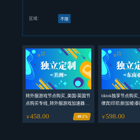
区域：
不限
转外服游戏节点购买_美国/英国节
tiktok独享节点购
点购买专线_转外服游戏加速器独
律宾|印尼|新加坡|
享IP节点 网络稳定不卡顿
亚地区节点专线购买_T
458.00
598.00
-49.1%
￥
￥
服游戏加速器网络