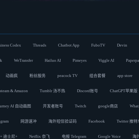
iness Codex
Threads
Chatbot App
FuboTV
Devin
rk
WeTransfer
Hailuo AI
Pimeyes
Viggle AI
Paperpa
动画疯
粉丝服务
peacock TV
组合套餐
app store
steam & Amazon
Tumblr 汤不热
Discord账号
ChatGPT苹果版
ourney AI 自动画图
开发者账号
Twitch
google商店
What
agram
网游速冲
海外短信验证码
Facebook
Twitter 推特
y + 迪士尼+
Netflix 奈飞
电报 Telegram
Google Voice
海外