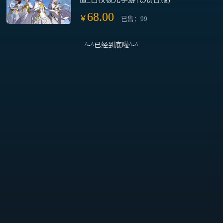
68.00
￥
已售：99
^-^已经到底啦^-^