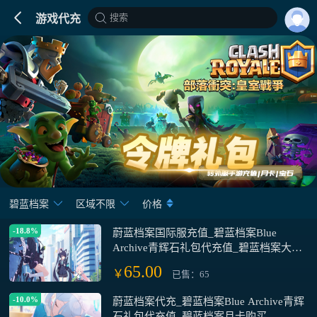
搜索
游戏代充
碧蓝档案
区域不限
价格
-18.8%
蔚蓝档案国际服充值_碧蓝档案Blue
Archive青辉石礼包代充值_碧蓝档案大小
月卡青辉石礼包代充
65.00
￥
已售：65
-10.0%
蔚蓝档案代充_碧蓝档案Blue Archive青辉
石礼包代充值_碧蓝档案月卡购买