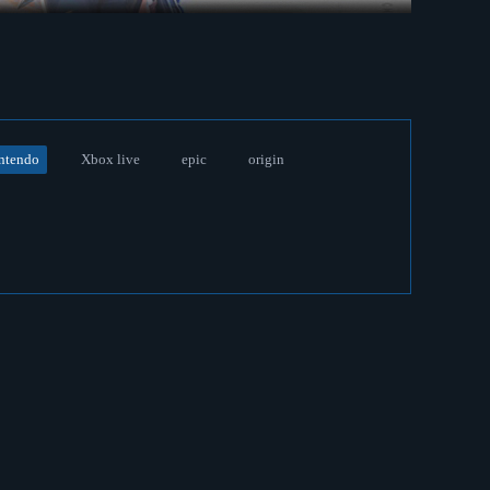
ntendo
Xbox live
epic
origin