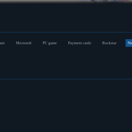
ant
Microsoft
PC game
Payment cards
Rockstar
Ni