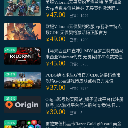
美服Valorant无畏契约瓦洛兰特 美区加拿
大vp点数充值兑换券 无畏契约激活码
47.00
CDK官方正版
￥
已售：1926
欧服Valorant无畏契约欧服 vp瓦洛兰特点
数CDK 无畏契约激活码正版官方
49.00
￥
已售：1709
-25.0%
【马来西亚ID直冲】MYS瓦罗兰特充值马
来西亚Valorant代充 无畏契约VP点数充值
45.00
￥
已售：5735
-26.0%
PUBG绝地求生G币官方CDK兑换码金币
吃鸡G-coin游戏币皮肤点卷官方充值
37.00
￥
已售：7974
-25.0%
Origin账号购买网站_橘子游戏平台代注册
账号_EA游戏平台代注册台湾/香港/日本/
30.00
美国/俄罗斯/欧洲账号
￥
已售：5
-14.0%
雷蛇充值礼品卡Razer Gold gift card 美金