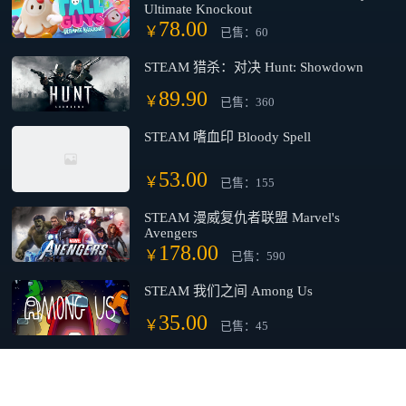
Ultimate Knockout
78.00
￥
已售：60
STEAM 猎杀：对决 Hunt: Showdown
89.90
￥
已售：360
STEAM 嗜血印 Bloody Spell
53.00
￥
已售：155
STEAM 漫威复仇者联盟 Marvel's
Avengers
178.00
￥
已售：590
STEAM 我们之间 Among Us
35.00
￥
已售：45
文明6 新边疆季票 Sid Meier's Civilization
VI - New Frontier Pass
115.00
￥