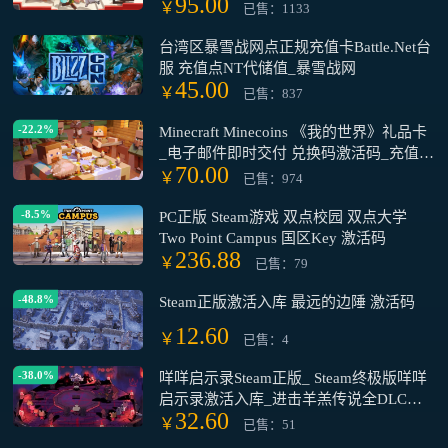
95.00
￥
已售：1133
台湾区暴雪战网点正规充值卡Battle.Net台
服 充值点NT代储值_暴雪战网
45.00
￥
已售：837
-22.2%
Minecraft Minecoins 《我的世界》礼品卡
_电子邮件即时交付 兑换码激活码_充值卡
CDK
70.00
￥
已售：974
-8.5%
PC正版 Steam游戏 双点校园 双点大学
Two Point Campus 国区Key 激活码
236.88
￥
已售：79
-48.8%
Steam正版激活入库 最远的边陲 激活码
12.60
￥
已售：4
-38.0%
咩咩启示录Steam正版_ Steam终极版咩咩
启示录激活入库_进击羊羔传说全DLC
32.60
（Steam游戏）
￥
已售：51