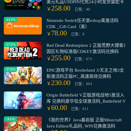
美元礼品USDPIN代充24小时发货雷蛇卡
258.00
￥
已售：49
-13.3%
Nintendo Switch任天堂eshop美激活码
CDK _Gift Card（美）
78.00
￥
已售：8
-57.5%
Red Dead Redemption 2 正版荒野大镖客2
国区礼物标准版CDKEY激活码兑换码
255.00
￥
已售：673
-17.9%
EPIC游戏平台 Borderland 3/无主之地3全
新激活码正版PC_高速高效兑换码
230.00
￥
已售：804
Origin Battlefield V正版游戏战地5激活入
库 兑换码豪华包全球激活码_Battlefield V
60.00
￥
已售：811
-3.1%
《我的世界》Java基岩版 正版Minecraft
Java Edition礼品码_WIN兑换激活码