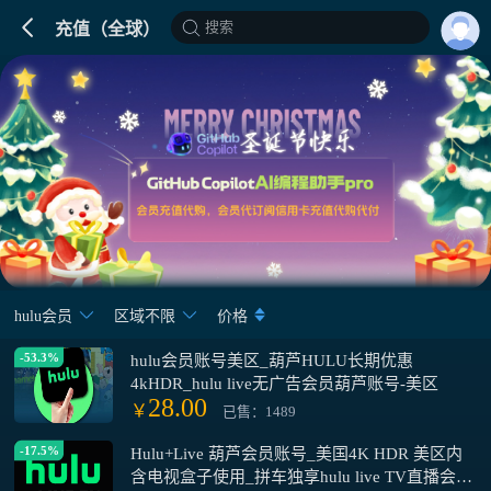
搜索
充值（全球）
hulu会员
区域不限
价格
-53.3%
hulu会员账号美区_葫芦HULU长期优惠
4kHDR_hulu live无广告会员葫芦账号-美区
28.00
￥
已售：1489
-17.5%
Hulu+Live 葫芦会员账号_美国4K HDR 美区内
含电视盒子使用_拼车独享hulu live TV直播会员