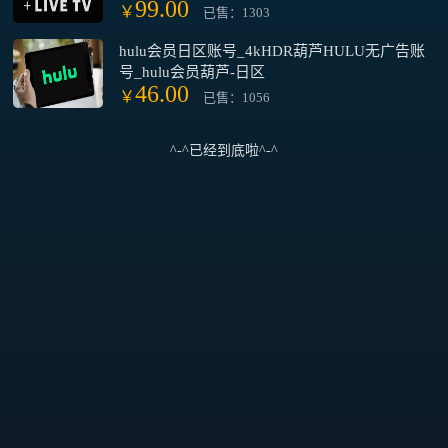
99.00
平台
￥
已售：1303
hulu会员日区账号_4kHDR葫芦HULU无广告账
号_hulu会员葫芦-日区
46.00
￥
已售：1056
^-^已经到底啦^-^