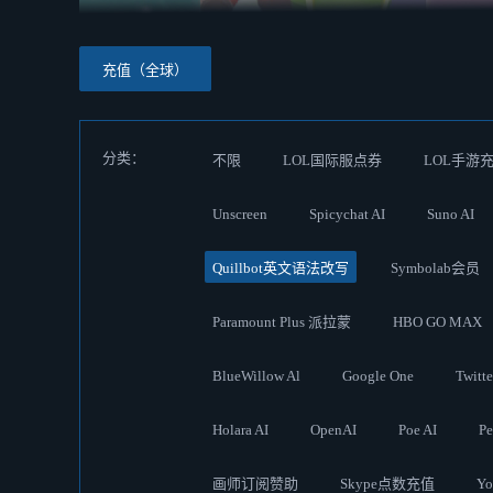
充值（全球）
分类：
不限
LOL国际服点券
LOL手游
Unscreen
Spicychat AI
Suno AI
Quillbot英文语法改写
Symbolab会员
Paramount Plus 派拉蒙
HBO GO MAX
BlueWillow Al
Google One
Twit
Holara AI
OpenAI
Poe AI
Pe
画师订阅赞助
Skype点数充值
Y