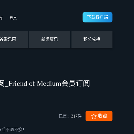
下载客户端
车
登录
谷歌乐园
新闻资讯
积分兑换
_Friend of Medium会员订阅
收藏
已售：
317
件
货后不退不换！