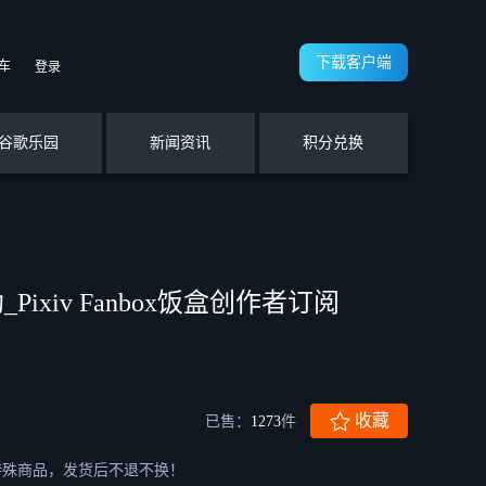
下载客户端
车
登录
谷歌乐园
新闻资讯
积分兑换
_Pixiv Fanbox饭盒创作者订阅
收藏
已售：
1273
件
品为特殊商品，发货后不退不换！