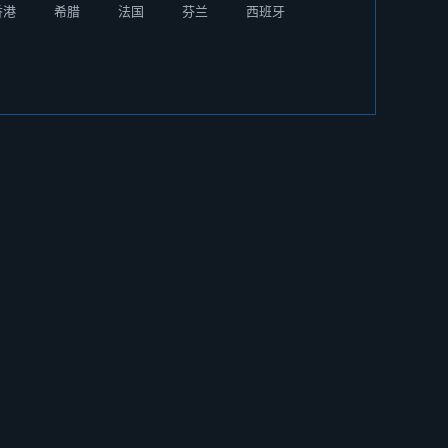
香港
希腊
法国
芬兰
西班牙