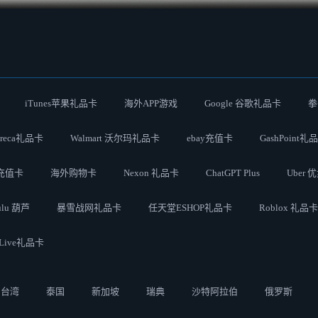
iTunes苹果礼品卡
海外APP游戏
Google 谷歌礼品卡
拳
Preca礼品卡
Walmart 沃尔玛礼品卡
ebay充值卡
GashPoint礼
员充值卡
海外购物卡
Nexon 礼品卡
ChatGPT Plus
Uber 
ulu 葫芦
暴雪战网礼品卡
任天堂ESHOP礼品卡
Roblox 礼品卡
 Live礼品卡
台湾
泰国
新加坡
瑞典
沙特阿拉伯
俄罗斯