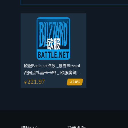
欧服Battle.net点数 _暴雪Blizzard
战网点礼品卡卡密 _ 欧服魔兽|炉
石传说|暗黑 3|守望先锋|风暴英雄
221.97
-17.8%
￥