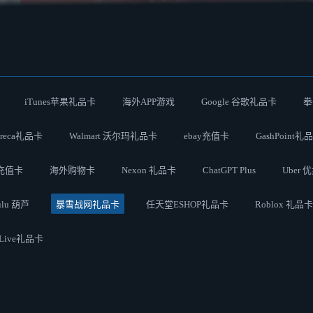
iTunes苹果礼品卡
海外APP游戏
Google 谷歌礼品卡
拳
Preca礼品卡
Walmart 沃尔玛礼品卡
ebay充值卡
GashPoint礼
员充值卡
海外购物卡
Nexon 礼品卡
ChatGPT Plus
Uber 
ulu 葫芦
暴雪战网礼品卡
任天堂ESHOP礼品卡
Roblox 礼品卡
 Live礼品卡