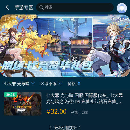
搜索
手游专区
七大罪 光与暗
区域不限
价格
-20.0%
七大罪 光与暗 国服 国际服代充_ 七大罪
光与暗之交战7DS 充值礼包钻石充值_七
大罪 光与暗交战7DS钻石 七大罪光与暗
32.00
￥
已售：288
国服 国际服代充
^-^已经到底啦^-^