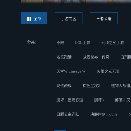
全部
手游专区
王者荣耀
分类：
不限
LOL手游
云顶之奕手游
地铁跑酷
战舰世界：传奇
白荆
天堂W Lineage W
火炬之光无限
现代战舰
棕色尘埃2
植物大战僵
崩坏：星穹铁道
崩坏3
部落冲突
日版公主连结
决胜时刻 mobile
N