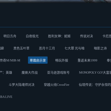
明日方舟
白夜极光
胜利女神：妮姬
传说对决
卡厄
回廊
黑色五叶草
恶月十三月
七大罪 光与暗
暗影之诗
传奇M/MIR-M
寒霜启示录
畅玩外服
重返未来1999
拳
尸：英雄
魔兽大作战
亚马逊游戏账号
MONOPOLY GO!大富
斗罗大陆魂师对决
穿越火线CrossFire
仙境传说：守护永恒的
BA LIVE