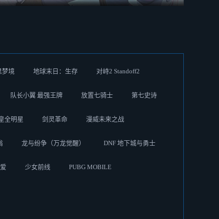
思梦境
地球末日：生存
对峙2 Standoff2
队长小翼 最强王牌
放置七骑士
第七史诗
皇全明星
剑灵革命
漫威未来之战
翁
龙与纷争（万龙觉醒）
DNF 地下城与勇士
爱
少女前线
PUBG MOBILE