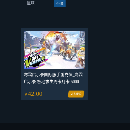
区域：
不限
寒霜启示录国际服手游充值_寒霜
启示录 极地求生周卡月卡 50000
钻石代充_White Out Survival寒霜
42.00
-16.0%
￥
启示录 极地求生国际服代充礼包