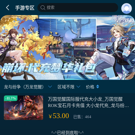
搜索
手游专区
龙与纷争（万龙觉醒）
区域不限
价格
-11.7%
万国觉醒国际服代充大小龙_万国觉醒
ROK宝石月卡充值 大小龙代充_龙与纷争
万龙觉醒国际服代充每日礼包月卡大龙小
53.00
￥
已售：464
龙
^-^已经到底啦^-^