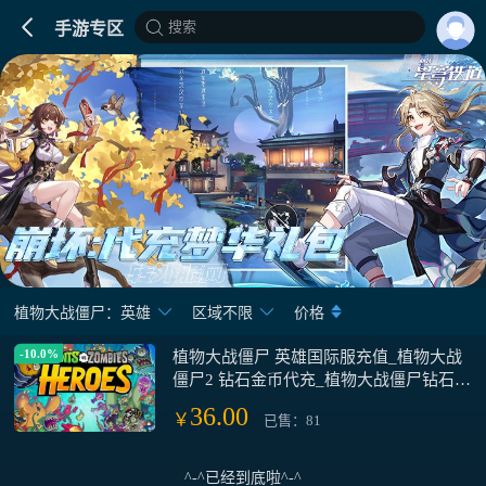
搜索
手游专区
植物大战僵尸：英雄
区域不限
价格
-10.0%
植物大战僵尸 英雄国际服充值_植物大战
僵尸2 钻石金币代充_植物大战僵尸钻石
礼包充值
36.00
￥
已售：81
^-^已经到底啦^-^