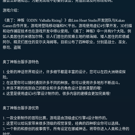
服会立即通知您，为避免出现不必要的误会，充值后请及时修改密码。
游戏介绍：
《奥丁：神叛（ODIN: Valhalla Rising）》由Lion Heart Studio开发团队与Kakao
Games合作开发，游戏将登陆移动端和PC平台。游戏使用虚幻4引擎开发，3D扫描
和动作捕捉技术也在游戏开发中得以使用。《奥丁：神叛》中一共有9个大陆，例
如人类居住的米德加尔特、巨人们居住的贫瘠土地约顿海姆、矮人居住的尼德威
阿尔、精灵们居住的亚尔夫海姆等。目前公布了四种职业，分别是战士、巫女、
祭司、盗贼
奥丁神叛台服手游特色
1. 全新的神话世界观设计，许多细节都是丰富的设计，您可以在四大洲继续探
险。
2. 在这里你可以随时遇到许多不同的种族，你可以使用许多地形不断战斗。
3. 并且不断的找到自己的职业和许多的角色设计是很清楚的哦!
4. 这里是使用虚幻4引擎设计制作的，很多内容的建模会更加完美哦!
奥丁神叛台服手游优势
1. 一款全新制作的冒险比赛，游戏是由顶级虚幻引擎4设计制作的。
2. 这里可以给玩家带来很多顶级的视觉享受，经典的四种职业你可以选择。
3. 一个新的和原创的故事情节，所有设定在挪威神话，将带你进入人类和上帝的
时代。