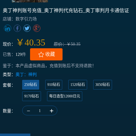
奥丁神判账号充值_奥丁神判代充钻石_奥丁审判月卡通信证
店铺：数字引力场
￥40.35
现价：
原价：￥50.35
收藏
已售：
129
件
鉴于：本产品虚拟商品，充值到账后不支持退款！
类型：
奥丁：神判
250钻石
910钻石
1520钻石
3050钻石
套餐：
9170钻石
每日造型12000日元
数量：
1