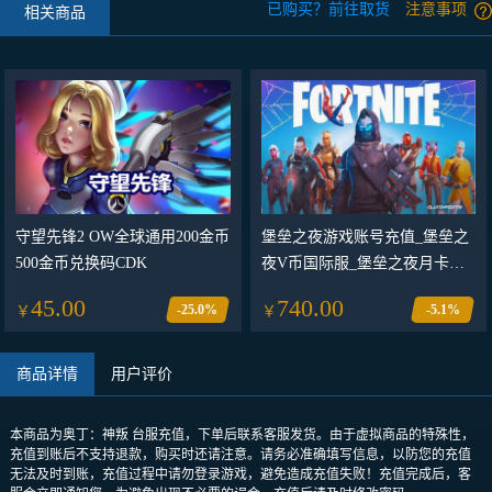
已购买？前往取货
注意事项
相关商品
守望先锋2 OW全球通用200金币
堡垒之夜游戏账号充值_堡垒之
500金币兑换码CDK
夜V币国际服_堡垒之夜月卡季
卡VB通行证
45.00
740.00
-25.0%
-5.1%
￥
￥
商品详情
用户评价
本商品为奥丁：神叛 台服充值，下单后联系客服发货。由于虚拟商品的特殊性，
充值到账后不支持退款，购买时还请注意。请务必准确填写信息，以防您的充值
无法及时到账，充值过程中请勿登录游戏，避免造成充值失败！充值完成后，客