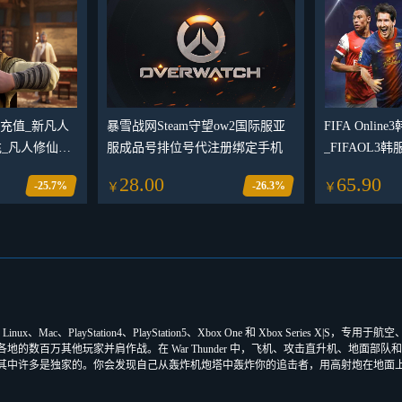
充值_新凡人
暴雪战网Steam守望ow2国际服亚
FIFA Onli
_凡人修仙传
服成品号排位号代注册绑定手机
_FIFAOL3
充礼包氪金
_FIFAonli
28.00
65.90
-25.7%
-26.3%
￥
￥
角色名ID
inux、Mac、PlayStation4、PlayStation5、Xbox One 和 Xbox Seri
百万其他玩家并肩作战。在 War Thunder 中，飞机、攻击直升机、地面部队和海
其中许多是独家的。你会发现自己从轰炸机炮塔中轰炸你的追击者，用高射炮在地面