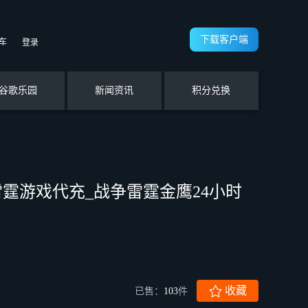
下载客户端
车
登录
谷歌乐园
新闻资讯
积分兑换
争雷霆游戏代充_战争雷霆金鹰24小时
收藏
已售：
103
件