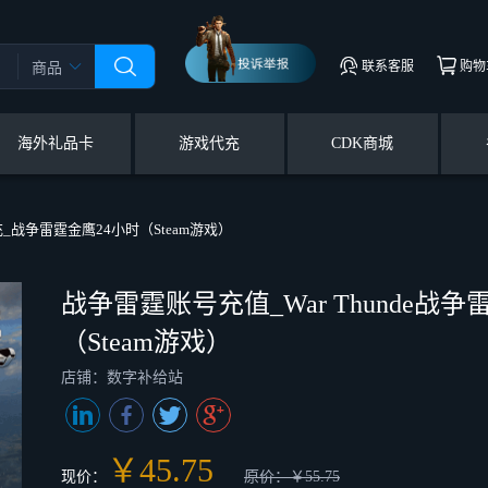
联系客服
购物
商品
海外礼品卡
游戏代充
CDK商城
充_战争雷霆金鹰24小时（Steam游戏）
战争雷霆账号充值_War Thunde战
（Steam游戏）
店铺：数字补给站
￥45.75
现价：
原价：￥55.75