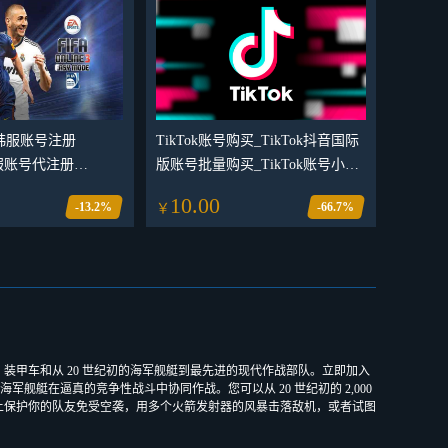
ne3韩服账号注册
TikTok账号购买_TikTok抖音国际
韩服账号代注册
版账号批量购买_TikTok账号小白
ne3新号注册_可自定义
号批发
10.00
-13.2%
-66.7%
￥
es X|S，专用于航空、装甲车和从 20 世纪初的海军舰艇到最先进的现代作战部队。立即加入
军舰艇在逼真的竞争性战斗中协同作战。您可以从 20 世纪初的 2,000
上保护你的队友免受空袭，用多个火箭发射器的风暴击落敌机，或者试图