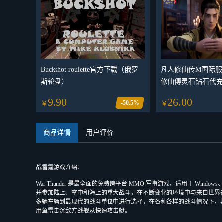
Buckshot roulette官方下载（俄罗
凡人修仙传M国际服
斯轮盘）
修仙傅灵石钻石代充
M新凡人修仙傅代
9.90
26.00
-50.5%
￥
￥
商品详情
用户评价
战雷霆游戏介绍：
War Thunder 是最全面的免费跨平台 MMO 军事游戏，适用于 Windows、L
并参加陆上、空中和海上的重大战斗，在不断变化的环境中与来自世界各地的数
多辆车辆到最现代的战斗单位中进行选择，在各种各样的战斗情况下，
用鱼雷击沉敌方战舰从快速攻击艇。