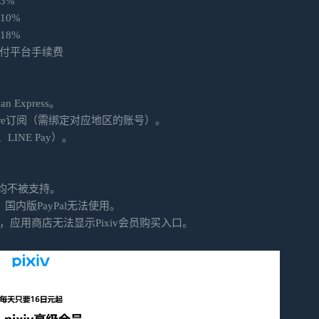
 3%
10%
18%
外支付平台手续费
n Express。
 Store订阅（需绑定对应地区的账号）。
INE Pay）。
均不被支持。
国内版PayPal无法使用。
应用商店无法显示Pixiv会员购买入口。