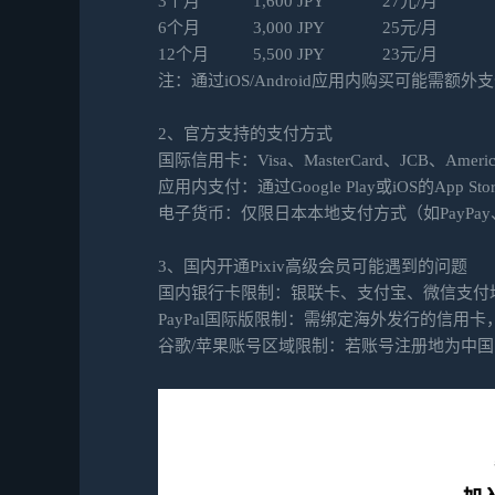
3个月 1,600 JPY 27元/月
6个月 3,000 JPY 25元/月 
12个月 5,500 JPY 23元/月 
注：通过iOS/Android应用内购买可能需额
2、官方支持的支付方式
国际信用卡：Visa、MasterCard、JCB、America
应用内支付：通过Google Play或iOS的App
电子货币：仅限日本本地支付方式（如PayPay、L
3、国内开通Pixiv高级会员可能遇到的问题
国内银行卡限制：银联卡、支付宝、微信支付
PayPal国际版限制：需绑定海外发行的信用卡，
谷歌/苹果账号区域限制：若账号注册地为中国，