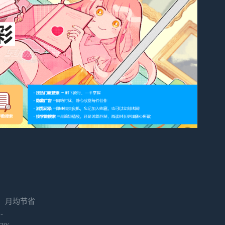
月均节省
 -