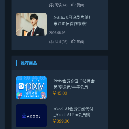
阅读(44)
赞(0)
Netflix 8月追剧片单！
宋江退伍首作来袭！
2026-08-03
阅读(93)
赞(0)
推荐商品
Pixiv会员充值_P站月会
员/季会员/半年会员
_Pixiv高级会员代充
￥45.00
Akool AI会员订阅代付
_Akool AI Pro会员购买
_Akool AI独享会员订
￥399.00
阅购买平台