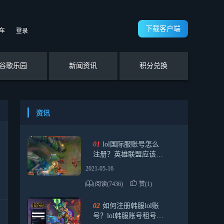
下载客户端
车
登录
谷歌乐园
新闻资讯
积分兑换
资讯
01
lol国际服账号怎么
注册？英雄联盟应该怎
么操作？
2021-05-16
阅读(7436)
赞(1)
02
如何注册韩服lol账
号？lol韩服账号租号的