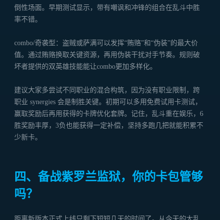
倒性场面。早期测试显示，带有嘲讽和冲锋的组合在乱斗中胜
率不错。
combo/奇袭型：盗贼或萨满可以发挥“贿赂”和“伪装”的最大价
值。通过贿赂换取关键资源，再用伪装干扰对手节奏。规则破
坏者提供的双英雄技能能让combo更加多样化。
建议大家多尝试不同职业的混合构筑，因为没有职业限制，跨
职业 synergies 会是制胜关键。初期可以多用免费试用卡测试，
赢取奖励后再用获得的卡牌优化套牌。记住，乱斗重在娱乐，6
胜奖励丰厚，3负也能获得一定补偿，坚持多跑几把就能积累不
少新卡。
四、备战紫罗兰监狱，你的卡包管够
吗？
距离新版本正式上线只剩下短短几天的时间了。从今天的大乱