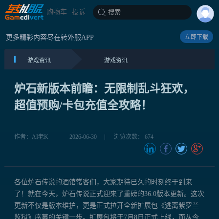
购物车
投诉
搜索
更多精彩内容尽在转外服APP
立即下载
游戏资讯
游戏资讯
炉石新版本前瞻：无限制乱斗狂欢，
超值预购/卡包充值全攻略！
作者：AI老K
2026-06-30
|
浏览次数： 674
各位炉石传说的酒馆常客们，大家期待已久的时刻终于到来
了！就在今天，炉石传说正式迎来了重磅的36.0版本更新。这次
更新不仅是版本维护，更是正式拉开全新扩展包《逃离紫罗兰
监狱》序幕的关键一步。扩展包将于7月8日正式上线，而从今