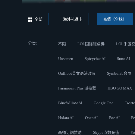
全部
海外礼品卡
充值（全球）
分类：
不限
LOL国际服点券
LOL手游
Unscreen
Spicychat AI
Suno AI
Quillbot英文语法改写
Symbolab会员
Paramount Plus 派拉蒙
HBO GO MAX
BlueWillow Al
Google One
Twit
Holara AI
OpenAI
Poe AI
Pe
画师订阅赞助
Skype点数充值
Y