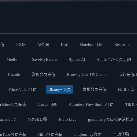
充值
JOOX
AI代充
Kittl
NotebookLM
Restream
Medium
SaveMyExams
Bypass AI
Apple TV+会员订阅
Claude
影视会员充值
Runway Gen-1& Gen- 2
海外充值/
Prime Video会员
Disney+ 会员
直播会员充值
Netflix 
ter Blue会员充值
Canva 可画
Autodesk Flow Studio会员
TikT
acock TV
NOWE套餐
Hello Live
grammarly高级版语法检测
ouTube会员充值
Nitro会员充值
midjourney会员
全球代购