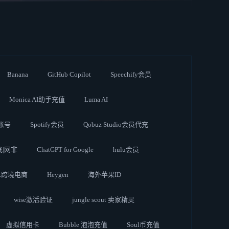
Banana
GitHub Copilot
Speechify会员
Monica AI助手充值
Luma AI
账号
Spotify会员
Qobuz Studio会员代充
奈飞|网非
ChatGPT for Google
hulu会员
ok跨境电商
Heygen
海外苹果ID
wise激活验证
jungle scout 卖家精灵
虚拟信用卡
Bubble 泡泡充值
Soul币充值