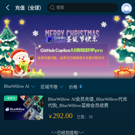
搜索
充值（全球）
BlueWillow Al
区域不限
价格
-8.8%
BlueWillow Al会员充值_BlueWillow代充
代购_BlueWillow蓝柳会员续费
292.00
￥
已售：58
^-^已经到底啦^-^