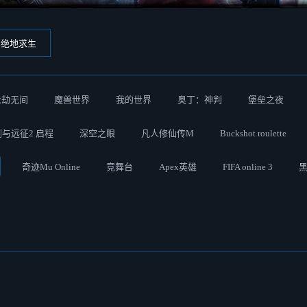
绝地求生
永劫无间
魔兽世界
我的世界
奥丁：神判
堡垒之夜
剑与远征2 启程
深空之眼
凡人修仙传M
Buckshot roulette
奇迹Mu Online
竞舞台
Apex英雄
FIFA online 3