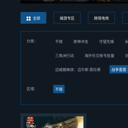
全部
端游专区
跨境电商
分类：
不限
原神冲击
守望先锋
三角洲行动
海外社交账号批量
迈威蜘蛛侠：迈尔斯.莫拉莱
战争雷霆
区域：
不限