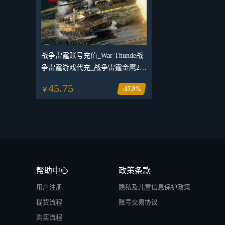
战争雷霆账号充值_War Thunde战
争雷霆游戏代充_战争雷霆金鹰24
小时（Steam游戏）
45.75
-17.9%
￥
帮助中心
政策条款
用户注册
隐私及儿童信息保护政策
提货流程
账号交易协议
购买流程