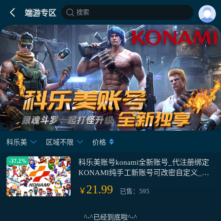
搜索
端游专区
科乐美
区域不限
价格
-37.2%
科乐美账号konami全新账号_代注册绑定
KONAMI纯手工新账号可改密自定义_成
品号可游戏数据入库
21.99
￥
已售：595
^-^已经到底啦^-^