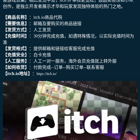
善游戏合集。相比主流平台，itch.io 审核更宽松，鼓励实验性和小众
创作，是独立开发者展示才华和玩家发现独特体验的热门之地。
【商品名称】
：
itch.io商品
代购
【需要信息】
：邮箱及要购买的商品链接
【发货方式】
：人工发货
【充值时间】
：30分钟完成充值，如遇特殊情况，以实际充值时间为
准
【发货格式】
：提供邮箱和链接给客服完成充值
【充值安全】
：白卡充值
【人工服务】
：人工一对一服务，海外会员充值就上转外服
【如何收货】
：付款完成--订单--购买订单--联系客服
【
itch.io
地址】
：
https://itch.io/