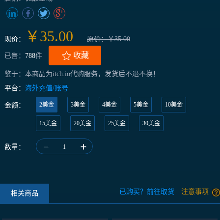
￥35.00
现价：
原价：￥35.00
收藏
已售：
788
件
鉴于：本商品为itch.io代购服务，发货后不退不换！
平台：
海外充值/账号
2美金
3美金
4美金
5美金
10美金
金额：
15美金
20美金
25美金
30美金
数量：
1
已购买？前往取货
注意事项
相关商品