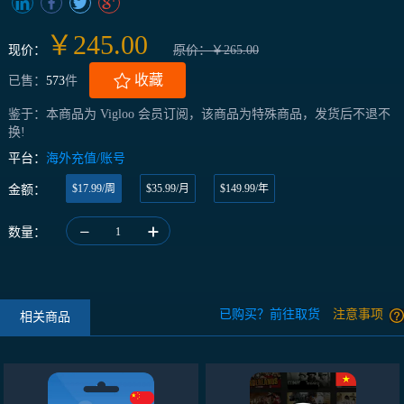
￥245.00
现价：
原价：￥265.00
收藏
已售：
573
件
鉴于：本商品为 Vigloo 会员订阅，该商品为特殊商品，发货后不退不
换!
平台：
海外充值/账号
$17.99/周
$35.99/月
$149.99/年
金额：
数量：
1
已购买？前往取货
注意事项
相关商品