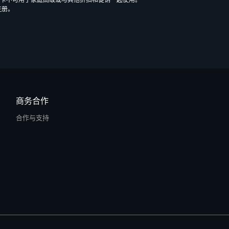
ify礼品卡不可用于家庭高级或与其他折扣和促销一起使用。
注册。
商务合作
合作与支持