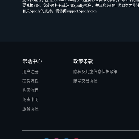
此卡仅可用于直接从spotify.com购买的全价独立高级订阅月，spot
要兑换PIN，您必须拥有或注册Spotify帐户，并且您必须年满13岁才能
有关Spotify的支持，请访问support.Spotify.com
帮助中心
政策条款
用户注册
隐私及儿童信息保护政策
提货流程
账号交易协议
购买流程
免责申明
服务协议