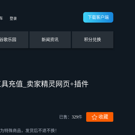
下载客户端
车
登录
谷歌乐园
新闻资讯
积分兑换
具充值_卖家精灵网页+插件
收藏
已售：
329
件
为特殊商品，发货后不退不换！