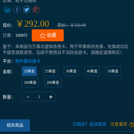
店铺：数字流通站
￥292.00
现价：
原价：￥350.00
收藏
已售：
1008
件
鉴于：本商品为万事达虚拟信用卡，用于苹果商店充值，充值成功后
不接受退款退货，后续不使用且不活跃会锁卡，请确定谨慎购买！
平台：
转外服充值卡
20美金
25美金
30美金
40美金
50美金
金额：
100美金
200美金
数量：
1
已购买？前往取货
注意事项
相关商品