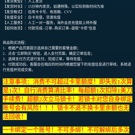
【发货类型】：人工发货
【发货时长】：15分钟内发货，如遇特殊，以实际到账时间为准
【发货格式】：信用卡卡号、有效期、CVV
【充值安全】：白卡充值，货源充值
【人工服务】：人工一对一服务，海外会员充值就上转外服
【如何收货】：付款完成--订单--购买订单--提取“卡密”信息
商品购买流程：
1．根据产品页面提示选择自己需要的套餐金额；
2．点击"立即购买"按钮，进入支付页面，确定订单信息；
3．选择支付方式进行支付，完成订单，等待充值；
4．付款成功后，客服会在相应的时间内根据您留下的充值信息进行审核，系统进
行充值并完成交易。
注意事项：消费不可超过卡里额度！即失败1次算
是1次！自行消费算清比率！每超额1次扣除1美刀
手续费！超额2次立马锁卡！若锁卡对您自身绑定
账号会有风险！！！锁卡不退不换卡里余额也无
法回收！
一卡绑定一个账号！不可多绑！不可解绑后多次