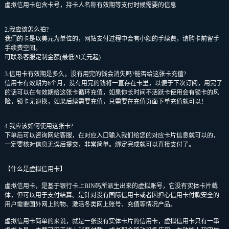
虚拟信用卡包含卡号，持卡人名称有效期等支付时候需要的信息
2.我应该怎么拍?
我们的卡是以美元为单位的，网站支付过程中会有小额的手续费，请购卡前留手
手续费空间。
可联系客服定制金额(最低20美元起)
3.信用卡有效期是多久，没有用完的钱会消失吗?能否给这张卡充值?
信用卡有效期为6个月，没有用完的钱将一直存在卡里，以便于下次订阅，用完了
的话可以在有效期给这张卡循环充值
，
如果你长时间不活跃卡使用会有锁卡的风
险，锁卡无退换，如果后续需要充值，
只需要在充值页面下单充值就可以！
4.我应该如何使用这张卡?
下单后可以咨询网站客服，在对应入口输入我们给您的对应卡片信息就可以的，
一定要核对信息无误后提交，非常简单。绑定完成就可以直接支付了。
【什么是虚拟信用卡】
虚拟信用卡，是基于银行卡上BIN码所派生出来的虚拟账号，它没有实体卡片载
体，但可以用于支付结算。是针对没有国际信用卡或者因担心信用卡付款安全的
用户需要国外网上购物、激活冬类网上账号、充值等情况产品。
虚拟信用卡简单的来说，就是一张没有实体卡片的信用卡，虚拟信用卡只有一串