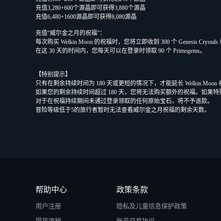
充值3,280+600个源晶即可获得3,880个源晶
充值6,480+1600源晶即可获得8,080源晶
充值“威尔金之月的祝福”：
每次购买 Welkin Moon 的祝福时，您将立即收到 300 个 Genesis Crystal
在这 30 天的时间内，您每天可以在登录时领取 90 个 Primogems。
【特别提示】
只有在剩余持续时间为 180 天或更短的情况下，才能延长 Welkin Moo
如果您的剩余持续时间超过 180 天，您将无法购买额外的祝福。如果特
对于在祝福持续期间未通过登录领取的任何原始宝石，将不予退款。
冒险等级低于5的旅行者暂时无法查看威尔金之月祝福的剩余天数。
帮助中心
政策条款
用户注册
隐私及儿童信息保护政策
提货流程
账号交易协议