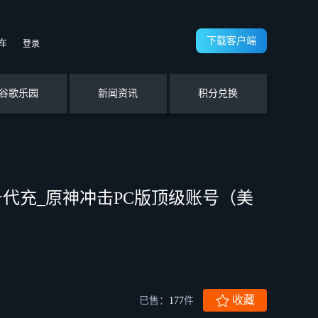
下载客户端
车
登录
谷歌乐园
新闻资讯
积分兑换
代充_原神冲击PC版顶级账号（美
收藏
已售：
177
件