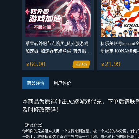
苹果转外服节点购买_转外服游戏
科乐美账号konam
加速器_加速器节点购买_转外服节
册绑定 KONAMI
点流量包购买网址[不限时间 不叠
改密自定义_成品号
66.00
21.99
-17.4%
￥
￥
加 一次性用品 用完即止]
库
商品详情
用户评价
本商品为原神冲击PC端游戏代充，下单后请联
及时修改密码！
【游戏介绍】
你和你的兄弟姐妹从另一个世界来到这里。被一个未知的神分离，剥夺
一路上，准备探索这个奇妙世界的每一寸土地，与形形色色的角色联手