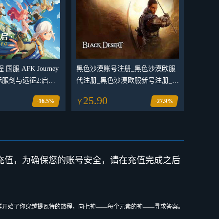
国服 AFK Journey
黑色沙漠账号注册_黑色沙漠欧服
际服剑与远征2:启程
代注册_黑色沙漠欧服新号注册_可
台
自定义角色名ID
25.90
-16.5%
-27.9%
￥
行充值，为确保您的账号安全，请在充值完成之后
样开始了你穿越提瓦特的旅程，向七神——每个元素的神——寻求答案。