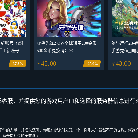
i全新账号_代注
守望先锋2 OW全球通用200金币
剑与远征2:启程 
纯手工新账号可
500金币兑换码CDK
手游充值_国
可游戏数据入
代充代购买平
45.00
43.00
-37.2%
-25.0%
￥
￥
系客服，并提供您的游戏用户ID和选择的服务器信息进
了你的力量，并陷入沉睡，你现在醒来时发现一个与你刚来时截然不同的世界。就这
，解开提瓦特的无数谜团……