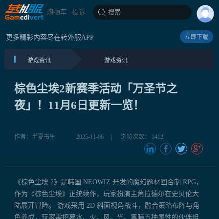
购物车
投诉
搜索
更多精彩内容尽在转外服APP
立即下载
游戏资讯
游戏资讯
棕色尘埃2新赛季活动「万圣节之
夜」！11月6日更新一览！
作者：半夏书生
2025-11-06
|
浏览次数： 1412
《棕色尘埃 2》是韩国 NEOWIZ 开发的魔幻题材回合制 RPG，
作为《棕色尘埃》正统续作，玩家扮演主角拉德尔在史贝伦大
陆展开冒险。 游戏采用 2D 斜面视角战斗，融合策略布阵与角
色养成，玩家需招募水、火、风、光、黑暗五种属性的伙伴组