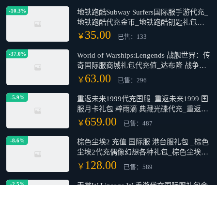
亚洲网络专线定制_香港 日本 韩国 台湾
Tiktok专线节点购买_亚洲Tiktik转外服游
戏购买平台
1200.00
￥
已售：62
-10.3%
地铁跑酷Subway Surfers国际服手游代充_
地铁跑酷代充金币_地铁跑酷钥匙礼包代
充
35.00
￥
已售：133
-37.0%
World of Warships:Lengends 战舰世界：传
奇国际服商城礼包代充值_达布隆 战争宝
箱 稳步前进
63.00
￥
已售：296
-5.9%
重返未来1999代充国服_重返未来1999 国
服月卡礼包 粹雨滴 典藏光碟代充_重返未
来1999手游 粹雨滴充值
659.00
￥
已售：487
-8.6%
棕色尘埃2 充值 国际服 港台服礼包 _棕色
尘埃2代充偶像幻想各种礼包_棕色尘埃国
际服代充月费礼包钻石