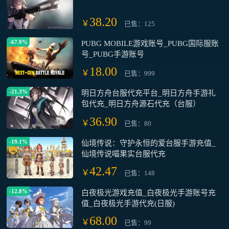
38.20
￥
已售：125
-67.9%
PUBG MOBILE游戏账号_PUBG国际服账
号_PUBG手游账号
18.00
￥
已售：999
-21.3%
明日方舟台服代充平台_明日方舟手游礼
包代充_明日方舟源石代充（台服）
36.90
￥
已售：80
-19.1%
仙境传说：守护永恒的爱台服手游充值_
仙境传说喵果实台服代充
42.47
￥
已售：148
-12.8%
白夜极光游戏充值_白夜极光手游账号充
值_白夜极光手游代充(日服)
68.00
￥
已售：99