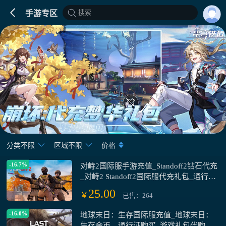
搜索
手游专区
分类不限
区域不限
价格
-16.7%
对峙2国际服手游充值_Standoff2钻石代充
_对峙2 Standoff2国际服代充礼包_通行证
购买
25.00
￥
已售：264
-16.0%
地球末日：生存国际服充值_地球末日：
生存金币、通行证购买_游戏礼包代购