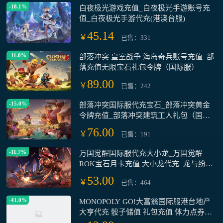
-18.1%
白夜极光游戏充值_白夜极光手游账号充
值_白夜极光手游代充(港澳台服)
45.14
￥
已售：331
-11.0%
部落冲突 皇室战争 海岛奇兵账号充值_部
落充值无限宝石礼包令牌（国际服）
89.00
￥
已售：242
-15.0%
部落冲突国际服代充宝石_部落冲突黄金
令牌充值_部落冲突建筑工人礼包（国际
服）
76.00
￥
已售：191
-11.7%
万国觉醒国际服代充大小龙_万国觉醒
ROK宝石月卡充值 大小龙代充_龙与纷争
万龙觉醒国际服代充每日礼包月卡大龙小
53.00
￥
已售：464
龙
-41.0%
MONOPOLY GO!大富翁国际服港台地产
大亨代充 骰子储值 礼包充值 体力点券氪
金强手棋