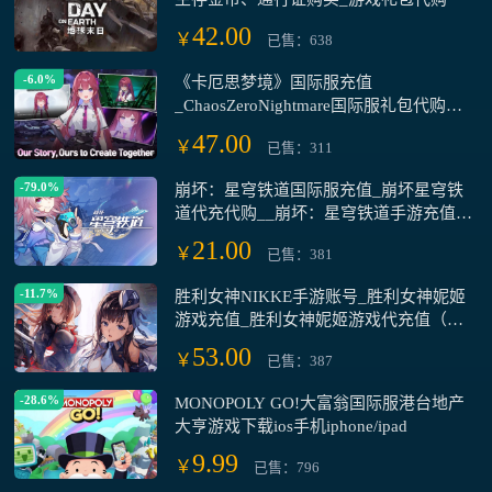
42.00
￥
已售：638
-6.0%
《卡厄思梦境》国际服充值
_ChaosZeroNightmare国际服礼包代购、
卡厄思梦境礼包水晶充值代付
47.00
￥
已售：311
-79.0%
崩坏：星穹铁道国际服充值_崩坏星穹铁
道代充代购__崩坏：星穹铁道手游充值平
台
21.00
￥
已售：381
-11.7%
胜利女神NIKKE手游账号_胜利女神妮姬
游戏充值_胜利女神妮姬游戏代充值（国
际服）
53.00
￥
已售：387
-28.6%
MONOPOLY GO!大富翁国际服港台地产
大亨游戏下载ios手机iphone/ipad
9.99
￥
已售：796