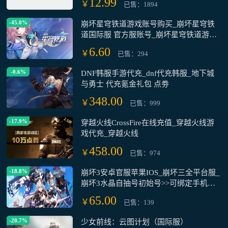
12.99
￥
已售：1894
-45.0%
崩坏星穹铁道游戏账号购买_崩坏星穹铁
道国际服 官方服账号_崩坏星穹铁道游戏
账号交易平台
6.60
￥
已售：294
-0.6%
DNF韩服手游代充_dnf代充韩服_地下城
与勇士 代充氪金礼包 点劵
348.00
￥
已售：999
-17.9%
穿越火线CrossFire在线充值_穿越火线游
戏代充_穿越火线
458.00
￥
已售：974
-18.8%
崩坏3安卓官服苹果IOS_崩坏三全平台服_
崩坏3水晶自抽号初始号>>可绑定手机修
改密码
65.00
￥
已售：139
-20.7%
少女前线：云图计划（国际服）