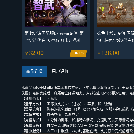
第七史诗国际服E7 seven充值_第
棕色尘埃2 充值 国
七史诗代充 天空石 月卡月费礼包
包 _棕色尘埃2代
代充值 Epic7_第七史诗Epic7
礼包_棕色尘埃国际
32.00
128.00
-36.0%
￥
￥
Seven国际服代充 各种礼包钻石代
包钻石
充
商品详情
用户评价
本商品为传奇M国际服美金礼包充值，下单后联系客服发货。由于虚拟
失败！充值完成后，客服会立即通知您，为避免出现不必要的误会，充
【适用范围】：国际服
【登录方式】：国际服支持GP（谷歌）、苹果、脸书账号
【需要信息】：购买的礼包截图+账号+密码+角色名+区服+手机系统（
【充值方式】：白卡充值，货源充足
【充值时长】：30分钟内到账，如遇特殊情况，充值时间以实际情况为
【充值流程】：付款完成-联系客服告知充值信息-完成充值-建议修改密
【客服服务】：人工1对1服务，24小时客服在线，支持订单完成前退款