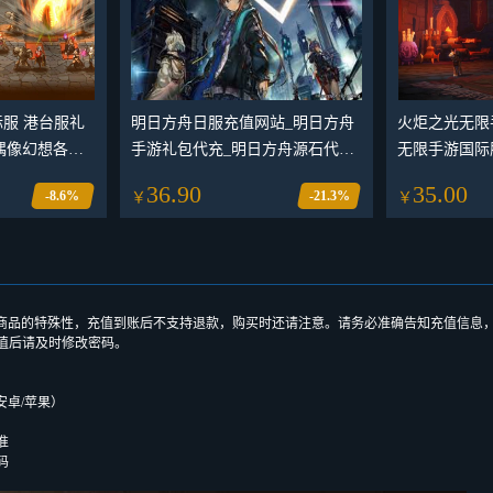
际服 港台服礼
明日方舟日服充值网站_明日方舟
火炬之光无限
充偶像幻想各种
手游礼包代充_明日方舟源石代充
无限手游国际服
服代充月费礼
(日服)
手册通行证月
36.90
35.00
-8.6%
-21.3%
￥
￥
限手游充值 原
有礼包 月卡
商品的特殊性，充值到账后不支持退款，购买时还请注意。请务必准确告知充值信息
值后请及时修改密码。
安卓/苹果）
准
码