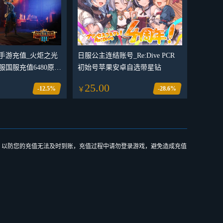
手游充值_火炬之光
日服公主连结账号_Re:Dive PCR
国服充值6480原晶
初始号苹果安卓自选带星钻
卡代充_火炬之光无
25.00
-12.5%
-28.6%
￥
晶 充值至臻手册 所
代充
，以防您的充值无法及时到账，充值过程中请勿登录游戏，避免造成充值