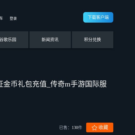
下载客户端
车
登录
谷歌乐园
新闻资讯
积分兑换
行证金币礼包充值_传奇m手游国际服
收藏
已售：
130
件