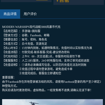
￥
Garena传说对决
代充 月卡礼包 通行证
商品详情
用户评价
MODERN WARSHIPS现代战舰3000风暴币代充
【适用范围】：手游端+国际服
【登录方式】：谷歌、Facebook、邮箱
【需要信息】：账号、密码、角色名
【充值方式】：白卡充值，货源充足
【充心时长】：15分钟内到账，如遇特殊情况，充值时间以实际情况为准
【充值流程】：付款完成-联系客服-完成-建议修改密码
【代充时段】：上午9：00 - 次日凌晨2点，非服务时段请勿下单
【客服服务】：人工1对1服务，24小时有服在线，支持订单完成前退款
【充值说明】：①请务必准确填写信息，以防您的充值无法及时到账
②充值过程中请勿登录游戏，避免造成卡单
③充值完成后，客服会立即通知您
重要提醒：
由于Facebook存在异地登录被冻结的风险，请使用Facebook登录的用户至少绑定2
种登陆方式。
购买后请及时更改密码，虚拟物品，一经发售概不退换,请确认无误下单！