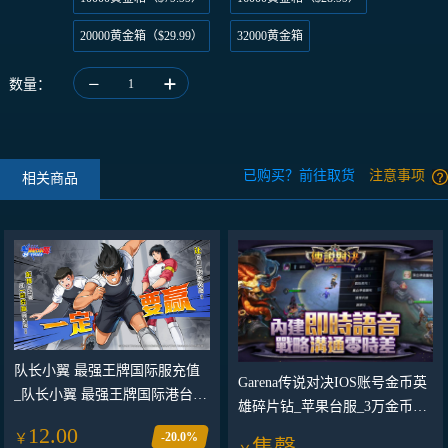
20000黄金箱（$29.99）
32000黄金箱
数量：
1
已购买？前往取货
注意事项
相关商品
队长小翼 最强王牌国际服充值
Garena传说对决IOS账号金币英
_队长小翼 最强王牌国际港台服
雄碎片钻_苹果台服_3万金币+8
代充 6480金球足球小将ACE_队
12.00
英雄+300钻 账号高效 台湾
-20.0%
￥
长小翼 最强王牌 国际服 港台服
售罄