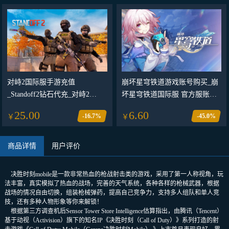
对峙2国际服手游充值
崩坏星穹铁道游戏账号购买_崩
_Standoff2钻石代充_对峙2
坏星穹铁道国际服 官方服账号_
Standoff2国际服代充礼包_通行
崩坏星穹铁道游戏账号交易平
25.00
6.60
-16.7%
-45.0%
￥
￥
证购买
台
商品详情
用户评价
决胜时刻mobile是一款非常热血的枪战射击类的游戏，采用了第一人称视角，玩
法丰富，真实模拟了热血的战场，完善的天气系统，各种各样的枪械武器，根据
战场的情况自由切换，组装枪械弹药，提高自己竞争力，支持多人组队和单人竞
技，还有多种人物形象等你来解锁！
根据第三方调查机后Sensor Tower Store Intelligence估算指出，由腾讯（Tencent）
基于动视（Activision）旗下的知名IP《决胜时刻（Call of Duty）》系列打造的射