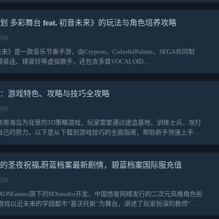
 多彩舞台 feat. 初音未来》的玩法与角色培养攻略
(0)
》是一款音乐节奏手游，由Crypton、ColorfulPalette、SEGA共同制
音连、镜音铃等虚拟歌手，还包含多首VOCALOID…
看：游戏特色、攻略与技巧全攻略
(0)
热带海岛为背景的3D策略游戏，玩家需要通过建造基地、训练士兵、攻打
自己的势力。以下是从下载到游戏技巧的全面指南，帮助新手快速上手。
的圣夜祝福,蔚蓝档案最新剧情，碧蓝档案国际服充值
(0)
ONGames旗下的MXstudio开发、中国悠星网络发行的二次元风格角色扮
。游戏以近未来的学园都市“基沃托斯”为舞台，讲述了玩家扮演的教师“…