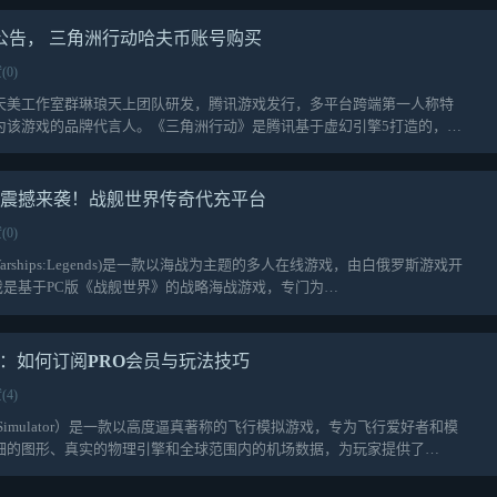
新公告， 三角洲行动哈夫币账号购买
(0)
天美工作室群琳琅天上团队研发，腾讯游戏发行，多平台跨端第一人称特
为该游戏的品牌代言人。《三角洲行动》是腾讯基于虚幻引擎5打造的，游
典震撼来袭！战舰世界传奇代充平台
(0)
Warships:Legends)是一款以海战为主题的多人在线游戏，由白俄罗斯游戏开
款游戏是基于PC版《战舰世界》的战略海战游戏，专门为…
南：如何订阅PRO会员与玩法技巧
(4)
ghtSimulator）是一款以高度逼真著称的飞行模拟游戏，专为飞行爱好者和模
细的图形、真实的物理引擎和全球范围内的机场数据，为玩家提供了…