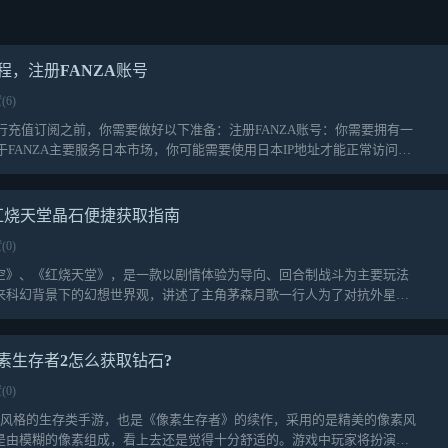
程，注册FANZA账号
(6)
进行充值订阅之前，你需要做好以下准备：注册FANZA账号：你需要拥有一
由于FANZA主要服务日本市场，你可能需要使用日本IP地址才能正常访问和
红烧天堂晶石便捷获取指南
(0)
空》、《红烧天堂》，是一款以剧情体验为导向、回合制战斗为主要玩法
来科幻背景下的幻想世界观，讲述了主角茅森月歌一行人为了对抗外星入
素生存者2怎么获取钻石?
(0)
素风格的生存类手游，也是《像素生存者》的续作，采用的是精美的像素风
是由模糊的像素组成，看上去还是觉得十分舒适的。游戏中玩家将扮演一