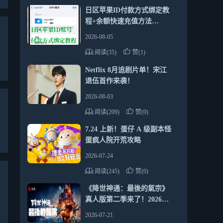
日区苹果ID付款方式绑定教
程+余额快速充值方法
（2026最新靠谱指南）
2026-08-05
阅读(35)
赞(1)
Netflix 8月追剧片单！宋江
退伍首作来袭！
2026-08-03
阅读(209)
赞(0)
7.24 上新！蛋仔 A 级副本怪
蛋疯人院开荒攻略
2026-07-24
阅读(245)
赞(0)
《降世神通：最後的氣宗》
真人版第二季来了！2026年
7月Netflix追剧推荐
2026-07-21