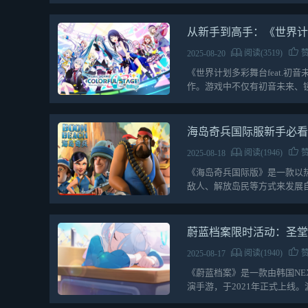
从新手到高手：《世界计划
阅读(3519)
赞
2025-08-20
《世界计划多彩舞台feat.初音未来
作。游戏中不仅有初音未来、镜
海岛奇兵国际服新手必
阅读(1946)
赞
2025-08-18
《海岛奇兵国际版》是一款以
敌人、解放岛民等方式来发展
一、如何下载1、下…
蔚蓝档案限时活动：圣堂
阅读(1940)
赞
2025-08-17
《蔚蓝档案》是一款由韩国NEX
演手游，于2021年正式上线