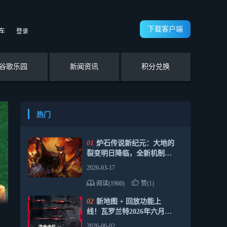
下载客户端
车
登录
谷歌乐园
新闻资讯
积分兑换
热门
01
炉石传说新纪元：大地的
裂变明日降临，全新机制与
卡组推荐
2026-03-17
阅读(1960)
赞(1)
02
新地图 + 回放功能上
线！瓦罗兰特2026年六月福
利合集请查收
2026-06-02