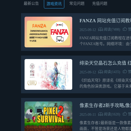
最新公告
常见问题
充值问题
游戏资讯
FANZA 网站充值订阅教
阅读(7498)
赞
2025-09-12
FANZA网站充值订阅教程在
个FANZA账号。网络环境：
完…
绯染天空晶石怎么充值 
阅读(1435)
赞
2025-09-12
《炽焰天穹》原译名《绯染天
的角色扮演类游戏。它基于未
侵者，保护地球家园，…
像素生存者2新手攻略,像
阅读(1620)
赞
2025-09-11
像素生存者2最新版是一款像
画面，不管是场景还是人物都