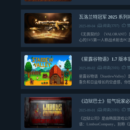
位少年，此时的他被…
瓦洛兰特冠军 2025 系列将
阅读(3707)
赞
2025-09-04
《无畏契约》（VALORAN
心的5V5第一人称战术射击P
奏激烈，爽…
《星露谷物语》1.7 版
阅读(2101)
赞
2025-09-02
星露谷物语（StardewVa
重负和日益增长的空虚感，你
农场，…
《边狱巴士》狂气玩家必备！
阅读(2191)
赞
2025-09-01
《边狱公司》是由韩国游戏公司P
语：LimbusCompany，