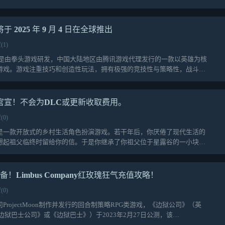
于 2025 年 9 月 4 日在全球推出
(1)
T）是由拳头游戏研发，中国大陆地区由腾讯游戏代理发行的一款以英雄为核
C游戏。游戏注重技巧和创造性玩法，拥有极强的竞技性与策略性，战斗节
本官宣！不会为DLC或更新收取费用。
(0)
lley）是一款开放式的乡村生活角色扮演游戏。若干年后，你厌倦了现代生活的
想起祖父临终时留给你的信。于是你继承了你祖父位于星露谷的一小块老
Limbus Company红玫瑰狂气充值攻略！
(0)
rojectMoon制作并发行的回合制策略RPG类游戏，《边狱公司》（英
别称《边狱巴士公司》或《边狱巴士》）于2023年2月27日公测，该…