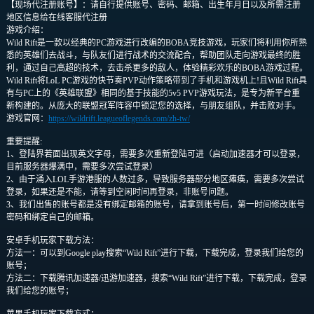
【现场代注册账号】：请自行提供账号、密码、邮箱、出生年月日以及所需注册
地区信息给在线客服代注册
游戏介绍：
Wild Rift是一款以经典的PC游戏进行改编的BOBA竞技游戏，玩家们将利用你所熟
悉的英雄们去战斗，与队友们进行战术的交流配合，帮助团队走向游戏最终的胜
利，通过自己高超的技术，去击杀更多的敌人，体验精彩欢乐的BOBA游戏过程。
Wild Rift将LoL PC游戏的快节奏PVP动作策略带到了手机和游戏机上!且Wild Rift具
有与PC上的《英雄联盟》相同的基于技能的5v5 PVP游戏玩法，是专为新平台重
新构建的。从庞大的联盟冠军阵容中锁定您的选择，与朋友组队，并击败对手。
游戏官网：
https://wildrift.leagueoflegends.com/zh-tw/
重要提醒:
1、登陆界若面出现英文字母，需要多次重新登陆可进（启动加速器才可以登录，
目前服务器爆满中，需要多次尝试登录）
2、由于涌入LOL手游港服的人数过多，导致服务器部分地区瘫痪，需要多次尝试
登录，如果还是不能，请等到空闲时间再登录，非账号问题。
3、我们出售的账号都是没有绑定邮箱的账号，请拿到账号后，第一时间修改账号
密码和绑定自己的邮箱。
安卓手机玩家下载方法：
方法一：可以到Google play搜索“Wild Rift”进行下载，下载完成，登录我们给您的
账号；
方法二：下载腾讯加速器/迅游加速器，搜索“Wild Rift”进行下载，下载完成，登录
我们给您的账号；
苹果手机玩家下载方式：