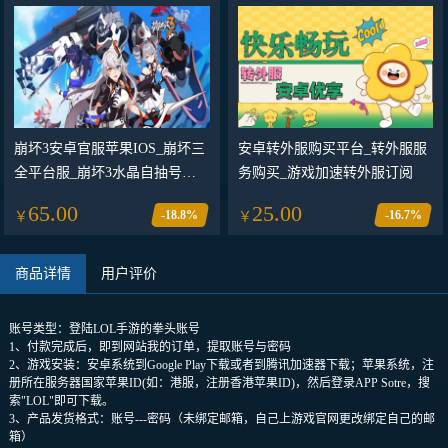
崩坏3安卓官服苹果IOS_崩坏三
安卓转外服购买平台_转外服服
全平台服_崩坏3水晶自抽号初
务购买_游戏加速转外服订阅
始号>>可绑定手机修改密码
65.00
25.00
-18.8%
-16.7%
￥
￥
商品详情
用户评价
账号类型：登陆LOL手游的拳头账号
1、付款完成后，即到网站我的订单，提取账号与密码
2、游戏安装：安卓系统到Google Play下载或者到腾讯加速器下载；苹果系统，注
册所在服务器国家苹果ID(如：港服，注册香港苹果ID)，然后登录APP Sotre，搜
索"LOL"即可下载。
3、产品发货格式：账号---密码（未绑定邮箱，自己上游戏官网更改绑定自己的邮
箱）