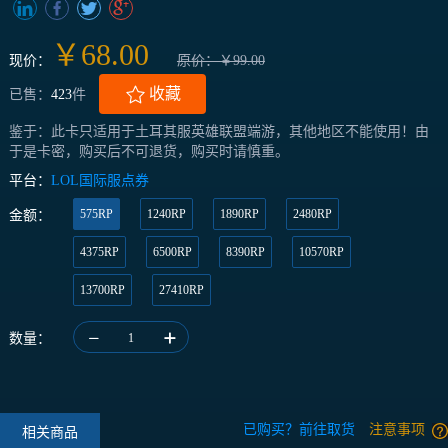
￥68.00
现价：
原价：￥99.00
收藏
已售：
423
件
鉴于：此卡只适用于土耳其服英雄联盟端游，其他地区不能使用！由
于是卡密，购买后不可退货，购买时请慎重。
平台：
LOL国际服点券
575RP
1240RP
1890RP
2480RP
金额：
4375RP
6500RP
8390RP
10570RP
13700RP
27410RP
数量：
1
已购买？前往取货
注意事项
相关商品