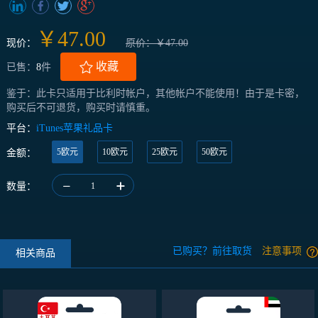
￥47.00
现价：
原价：￥47.00
收藏
已售：
8
件
鉴于：此卡只适用于比利时帐户，其他帐户不能使用！由于是卡密，
购买后不可退货，购买时请慎重。
平台：
iTunes苹果礼品卡
5欧元
10欧元
25欧元
50欧元
金额：
数量：
1
已购买？前往取货
注意事项
相关商品