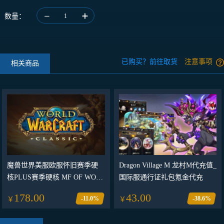
数量：
1
已购买？前往取货
注意事项
相关商品
魔兽世界美服欧服怀旧赛季硬
Dragon Village M 龙村M代充值_
核PLUS赛季硬核 MF OF WOW
国际服通行证礼包氪金代充
30天/60天月卡激活码CDK
178.00
43.00
-11.0%
-38.6%
￥
￥