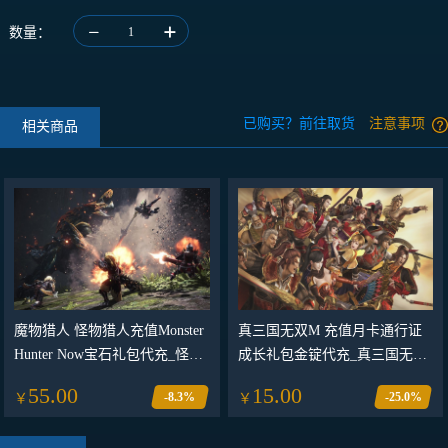
数量：
1
已购买？前往取货
注意事项
相关商品
魔物猎人 怪物猎人充值Monster
真三国无双M 充值月卡通行证
Hunter Now宝石礼包代充_怪物
成长礼包金锭代充_真三国无双
猎人国际服代充值宝石通行证
M国际服代充礼包月卡充值储值
55.00
15.00
-8.3%
-25.0%
￥
￥
储值氪金_怪物猎人Monster
氪金_真三国无双M国际服充值
Hunter Now 魔物猎人国际服商
正规白卡 月卡通行证成长礼包