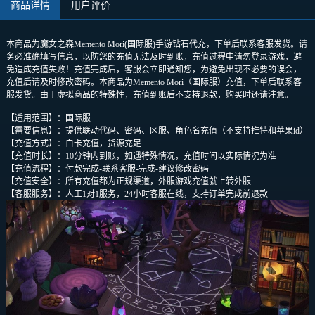
城礼包宝石代充
代充
商品详情
用户评价
本商品为魔女之森Memento Mori(国际服)手游钻石代充，下单后联系客服发货。请
务必准确填写信息，以防您的充值无法及时到账，充值过程中请勿登录游戏，避
免造成充值失败！充值完成后，客服会立即通知您，为避免出现不必要的误会，
充值后请及时修改密码。本商品为Memento Mori（国际服）充值，下单后联系客
服发货。由于虚拟商品的特殊性，充值到账后不支持退款，购买时还请注意。
【适用范围】：国际服
【需要信息】：提供联动代码、密码、区服、角色名充值（不支持推特和苹果id）
【充值方式】：白卡充值，货源充足
【充值时长】：10分钟内到账，如遇特殊情况，充值时间以实际情况为准
【充值流程】：付款完成-联系客服-完成-建议修改密码
【充值安全】：所有充值都为正规渠道，外服游戏充值就上转外服
【客服服务】：人工1对1服务，24小时客服在线，支持订单完成前退款