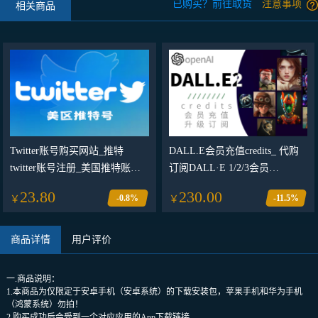
已购买？前往取货
注意事项
相关商品
Twitter账号购买网站_推特
DALL.E会员充值credits_ 代购
twitter账号注册_美国推特账号
订阅DALL·E 1/2/3会员
交易平台（保证首登）
openAI_DALL.E达利绘画
23.80
230.00
-0.8%
-11.5%
￥
￥
商品详情
用户评价
一.商品说明：
1.本商品为仅限定于安卓手机（安卓系统）的下载安装包，苹果手机和华为手机
（鸿蒙系统）勿拍！
2.购买成功后会受到一个对应应用的App下载链接。