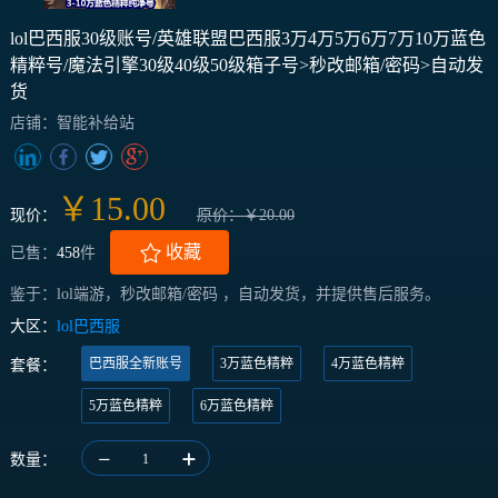
lol巴西服30级账号/英雄联盟巴西服3万4万5万6万7万10万蓝色
精粹号/魔法引擎30级40级50级箱子号>秒改邮箱/密码>自动发
货
店铺：智能补给站
￥15.00
现价：
原价：￥20.00
收藏
已售：
458
件
鉴于：lol端游，秒改邮箱/密码 ，自动发货，并提供售后服务。
大区：
lol巴西服
巴西服全新账号
3万蓝色精粹
4万蓝色精粹
套餐：
5万蓝色精粹
6万蓝色精粹
数量：
1