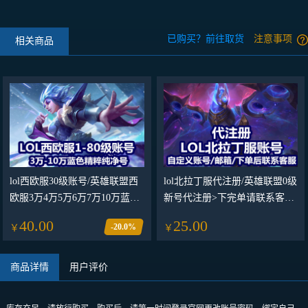
已购买？前往取货
注意事项
相关商品
lol西欧服30级账号/英雄联盟西
lol北拉丁服代注册/英雄联盟0级
欧服3万4万5万6万7万10万蓝色
新号代注册>下完单请联系客服
精粹号/魔法引擎30级40级50级
注册
40.00
25.00
-20.0%
￥
￥
箱子号>秒改邮箱/密码>自动发
货
商品详情
用户评价