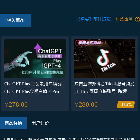
已购买？前往取货
注意事项
相关商品
ChatGPT Plus 订阅老用户续费_
东南亚海外抖音Tiktok账号购买
ChatGPT Plus余额充值_OPenAI
_Tiktok 泰国商城账号_跨境电
API代充代购（老用户api余额充
商专属账号（保首登）
278.00
280.00
-12.5%
￥
￥
值）
商品详情
用户评价