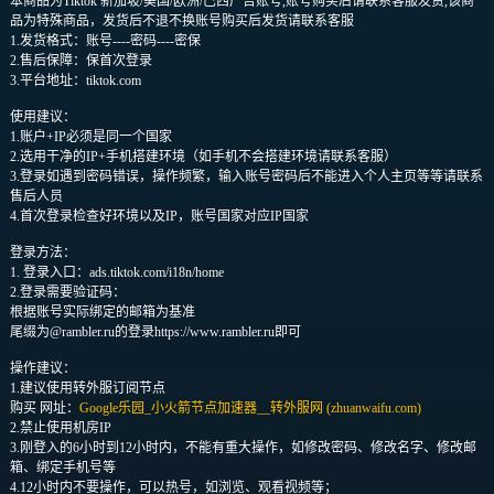
本商品为Tiktok 新加坡/美国/欧洲/巴西广告账号,账号购买后请联系客服发货,该商
品为特殊商品，发货后不退不换账号购买后发货请联系客服
1.发货格式：账号----密码----密保
2.售后保障：保首次登录
3.平台地址：tiktok.com
使用建议：
1.账户+IP必须是同一个国家
2.选用干净的IP+手机搭建环境（如手机不会搭建环境请联系客服）
3.登录如遇到密码错误，操作频繁，输入账号密码后不能进入个人主页等等请联系
售后人员
4.首次登录检查好环境以及IP，账号国家对应IP国家
登录方法：
1. 登录入口：ads.tiktok.com/i18n/home
2.登录需要验证码：
根据账号实际绑定的邮箱为基准
尾缀为@rambler.ru的登录https://www.rambler.ru即可
操作建议：
1.建议使用转外服订阅节点
购买 网址：
Google乐园_小火箭节点加速器__转外服网 (zhuanwaifu.com)
2.禁止使用机房IP
3.刚登入的6小时到12小时内，不能有重大操作，如修改密码、修改名字、修改邮
箱、绑定手机号等
4.12小时内不要操作，可以热号，如浏览、观看视频等；