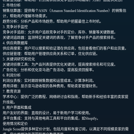
2. 市场分析
销售估算器：提供每个ASIN（Amazon Standard Identification Number）的销售估
计，帮助用户理解市场需求。
趋势分析：分析产品和市场趋势，帮助用户把握最佳上市时机。
3. 竞争对手监控
竞争对手追踪：允许用户追踪竞争对手的定价、库存、销量等关键数据。
关键词追踪器：监测特定关键词的表现，了解竞争对手产品的搜索排名。
4. 供应商数据库
供应商搜索：用户可以搜索和验证潜在供应商，包括查看他们的客户和出货量。
供应链管理：帮助用户管理供应商关系和订单，优化供应链。
5. 关键词研究和优化
关键词侦察工具：为产品列表提供优化关键词，提高搜索排名和可见度。
广告优化：分析和优化亚马逊广告活动，提高投资回报率。
6. 利润分析
利润仪表板：实时跟踪销售数据和运营成本，计算净利润。
费用详细：显示亚马逊收取的各种费用，帮助卖家管理财务。
7. 教育资源
学术中心：提供广泛的教程、网络研讨会和指南，帮助新手和经验丰富的卖家提
升技能。
8. 用户界面和集成
用户友好的界面：直观的设计，易于新用户学习和使用。
多平台集成：支持与其他电商工具和平台的集成，如Shopify。
使用情况和定价
Jungle Scout提供多种定价计划，包括月度和年度订阅，以满足不同规模卖家的需